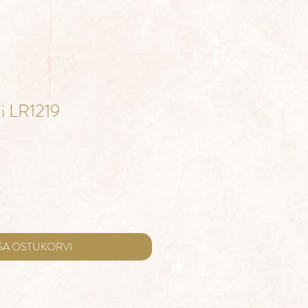
i LR1219
e
ce
SA OSTUKORVI