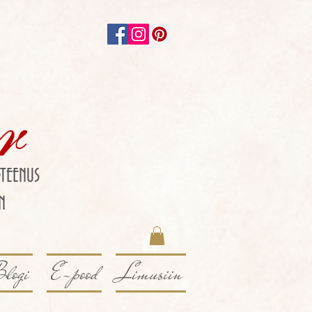
r
TEENUS
N
logi
E-pood
Limusiin