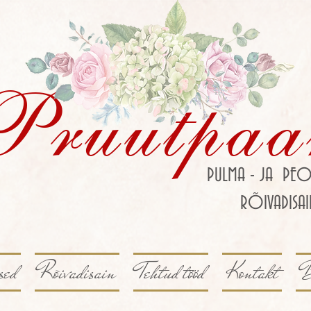
Pruutpaa
PULMA - JA PEO
RÕIVADISAI
sed
Rõivadisain
Tehtud tööd
Kontakt
B