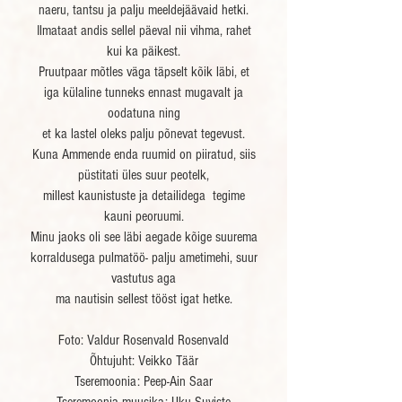
naeru, tantsu ja palju meeldejäävaid hetki.
Ilmataat andis sellel päeval nii vihma, rahet
kui ka päikest.
Pruutpaar mõtles väga täpselt kõik läbi, et
iga külaline tunneks ennast mugavalt ja
oodatuna ning
et ka lastel oleks palju põnevat tegevust.
Kuna Ammende enda ruumid on piiratud, siis
püstitati üles suur peotelk,
millest kaunistuste ja detailidega tegime
kauni peoruumi.
Minu jaoks oli see läbi aegade kõige suurema
korraldusega pulmatöö- palju ametimehi, suur
vastutus aga
ma nautisin sellest tööst igat hetke.
Foto:
Valdur Rosenvald
Rosenvald
Õhtujuht: Veikko Täär
Tseremoonia: Peep-Ain Saar