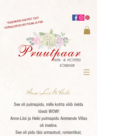
*KOGEMUSED AASTAST 2007
*KORRALDATUD 380 PULMA JA PIDU
Pruutpaar
PULMA - JA PEOTEENUS
RÕIVADISAIN
Anne-Liis & Heiki
See oli pulmapidu, mille kohta võib öelda
tõesti WOW!
Anne-Liis
i ja Heiki pulmapidu Ammende Villas
oli imeline.
See oli pidu täis armastust, romantikat,