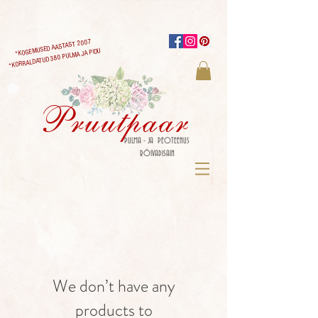
*KOGEMUSED AASTAST 2007
*KORRALDATUD 380 PULMA JA PIDU
Pruutpaar
PULMA - JA PEOTEENUS
RÕIVADISAIN
We don’t have any
products to