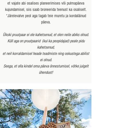
et vajate abi osalises planeerimises või pulmapäeva
kujundamisel, siis saab broneerida teenust ka osaliselt.
*Järelevalve peol aga tagab teie muretu ja kordaläinud
päeva.
Ükski pruutpaar ei ole kahetsenud, et olen neile abiks olnud.
Küll aga on pruutpaarid (kui ka peopidajad) peale pidu
kahetsenud,
et neil korraldamisel heade teadmiste ning oskustega abilist
ei olnud.
Seega, et olla kindel oma päeva õnnestumisel, võtke julgelt
ühendust!