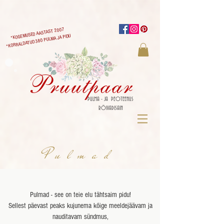
*KOGEMUSED AASTAST 2007
*KORRALDATUD 380 PULMA JA PIDU
Pruutpaar
PULMA - JA PEOTEENUS
RÕIVADISAIN
Pulmad
Pulmad - see on teie elu tähtsaim pidu!
Sellest päevast peaks kujunema kõige meeldejäävam ja
nauditavam sündmus,