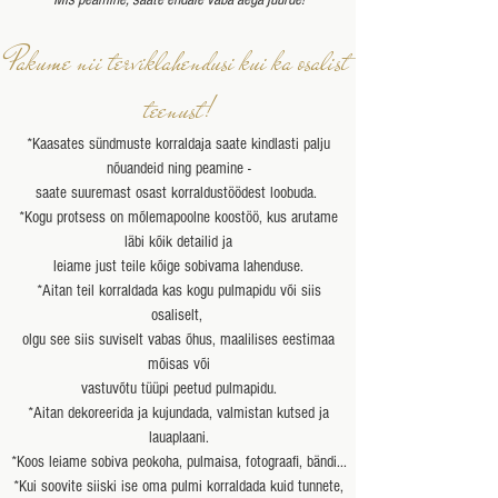
Pakume nii terviklahendusi kui ka osalist
teenust!
*Kaasates sündmuste korraldaja saate kindlasti palju
nõuandeid ning peamine -
saate suuremast osast korraldustöödest loobuda.
*Kogu protsess on mõlemapoolne koostöö, kus arutame
läbi kõik detailid ja
leiame just teile kõige sobivama lahenduse.
*Aitan teil korraldada kas kogu pulmapidu või siis
osaliselt,
olgu see siis suviselt vabas õhus, maalilises eestimaa
mõisas või
vastuvõtu tüüpi peetud pulmapidu.
*Aitan dekoreerida ja kujundada, valmistan kutsed ja
lauaplaani.
*Koos leiame sobiva peokoha, pulmaisa, fotograafi, bändi...
*Kui soovite siiski ise oma pulmi korraldada kuid tunnete,