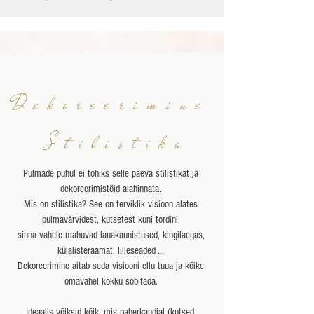
Dekoreerimine
Stilistika
Pulmade puhul ei tohiks selle päeva stilistikat ja
dekoreerimistöid alahinnata.
Mis on stilistika? See on terviklik visioon alates
pulmavärvidest, kutsetest kuni tordini,
sinna vahele mahuvad lauakaunistused, kingilaegas,
külalisteraamat, lilleseaded ...
Dekoreerimine aitab seda visiooni ellu tuua ja kõike
omavahel kokku sobitada.
Ideaalis võiksid kõik
, mis paberkandjal (kutsed,