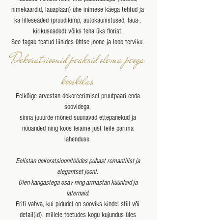
nimekaardid, lauaplaan) ühe inimese käega tehtud ja
ka
lilleseaded (pruudikimp, autokaunistused, laua-,
kirikuseaded) võiks teha üks florist.
See tagab teatud liinides ühtse joone ja loob terviku.
Dekoratsioonid peaksid olema peoga
kooskõlas
Eelkõige arvestan dekoreerimisel pruutpaari enda
soovidega,
sinna juuurde mõned suunavad ettepanekud ja
nõuanded ning koos leiame just teile parima
lahenduse.
Eelistan dekoratsioonitöödes puhast romantilist ja
elegantset joont.
Olen kangastega osav ning armastan küünlaid ja
laternaid.
Eriti vahva, kui pidudel on sooviks kindel stiil või
detail(id), millele toetudes kogu kujundus üles