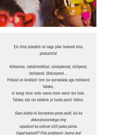
Elu ilma pidudete on nagu pikk teekond ilma
peatusteta!
Kihlumine, vallalisteõhtud, sünnipäevad, stiilipeod,
lastepeod, üllatuspeod ...
Pidusid on kindlasti tore ise korraldada aga mõnikord
tahaks,
et keegi teine selle vaeva meie eeest ära teeb.
Tahaks olla ise külaline ja tunda peost rõõmu.
Saan aidata nii korralduse poole pealt, kui ka
dekoratsioonidega ning
vajadusel ka sobivat stiili paika panna.
Vajad kutseid!? Pole probleemi- teeme ära!