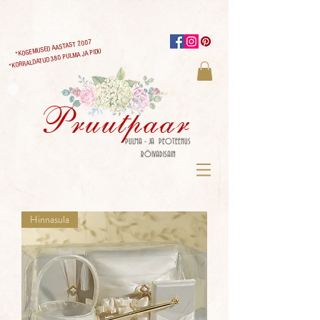
*KOGEMUSED AASTAST 2007
*KORRALDATUD 380 PULMA JA PIDU
Pruutpaar
PULMA - JA PEOTEENUS
RÕIVADISAIN
Hinnasula