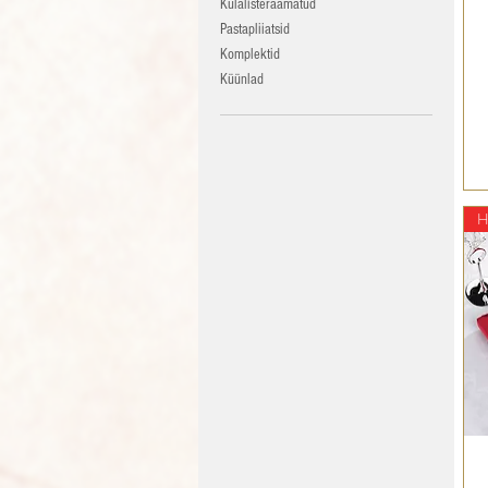
Külalisteraamatud
Pastapliiatsid
Komplektid
Küünlad
H