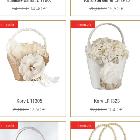
Külalisteraamat LR1907
Külalisteraamat LR1913
Regular Price
Sale Price
Regular Price
Sale Price
24,00 €
14,40 €
28,00 €
16,80 €
innasula
Hinnasula
Quick View
Quick View
Korv LR1305
Korv LR1323
Regular Price
Sale Price
Regular Price
Sale Price
21,00 €
12,60 €
19,00 €
11,40 €
innasula
Hinnasula