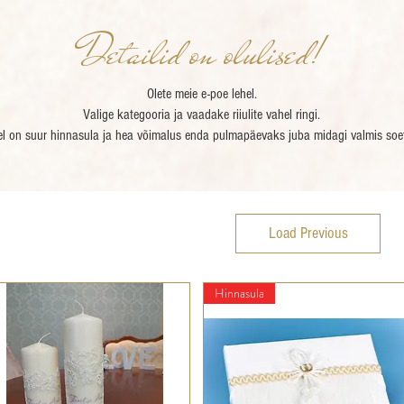
Detailid on olulised!
Olete meie e-poe lehel.
Valige kategooria ja vaadake riiulite vahel ringi.
el on suur hinnasula ja hea võimalus enda pulmapäevaks juba midagi valmis soe
Load Previous
Hinnasula