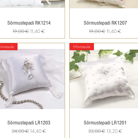
Quick View
Quick View
Sõrmustepadi RK1214
Sõrmustepadi RK1207
Regular Price
Sale Price
Regular Price
Sale Price
19,00 €
11,40 €
19,00 €
11,40 €
innasula
Hinnasula
Quick View
Quick View
Sõrmustepadi LR1203
Sõrmustepadi LR1201
Regular Price
Sale Price
Regular Price
Sale Price
24,00 €
14,40 €
22,00 €
13,20 €