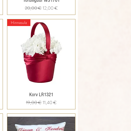
Tordifiguur WS1701
Regular Price
Sale Price
20,00 €
12,00 €
Hinnasula
Quick View
Korv LR1321
Regular Price
Sale Price
19,00 €
11,40 €