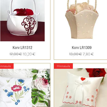
Quick View
Quick View
Korv LR1312
Korv LR1309
Regular Price
Sale Price
Regular Price
Sale Price
17,00 €
10,20 €
13,00 €
7,80 €
innasula
Hinnasula