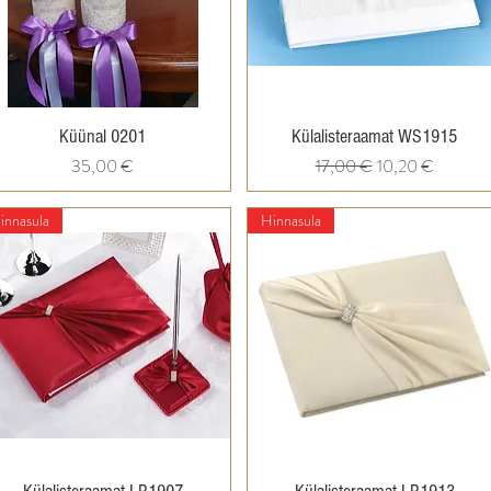
Quick View
Quick View
Küünal 0201
Külalisteraamat WS1915
Price
Regular Price
Sale Price
35,00 €
17,00 €
10,20 €
innasula
Hinnasula
Quick View
Quick View