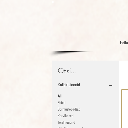
Hetk
Otsi...
Kollektsioonid
All
Ehted
Sõrmustepadjad
Korvikesed
Tordifiguurid