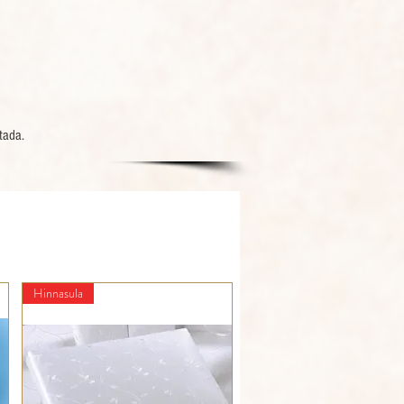
tada.
Hinnasula