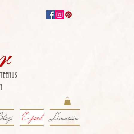
r
TEENUS
N
logi
E-pood
Limusiin