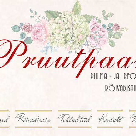
Pruutpaa
PULMA - JA PEO
RÕIVADISAI
sed
Rõivadisain
Tehtud tööd
Kontakt
B