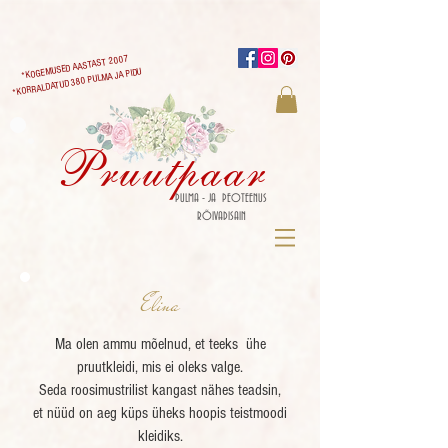
*KOGEMUSED AASTAST 2007
*KORRALDATUD 380 PULMA JA PIDU
Pruutpaar
PULMA - JA PEOTEENUS
RÕIVADISAIN
Elina
Ma olen ammu mõelnud, et teeks ühe
pruutkleidi, mis ei oleks valge.
Seda roosimustrilist kangast nähes teadsin,
et nüüd on aeg küps üheks hoopis teistmoodi
kleidiks.