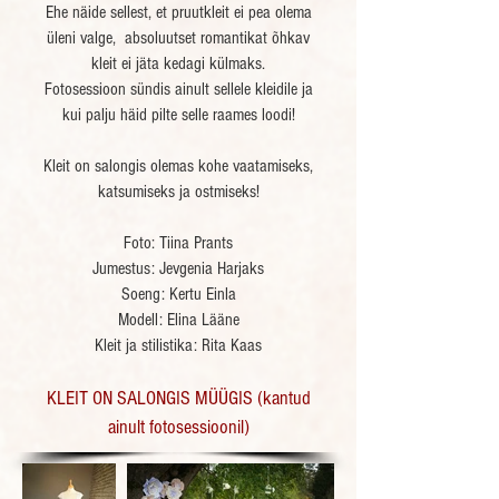
Ehe näide sellest, et pruutkleit ei pea olema
üleni valge,
absoluutset romantikat õhkav
kleit ei jäta kedagi külmaks.
Fotosessioon sündis ainult sellele kleidile ja
kui palju häid pilte selle raames loodi!
Kleit on salongis olemas kohe vaatamiseks,
katsumiseks ja ostmiseks!
Foto: Tiina Prants
Jumestus:
Jevgenia Harjaks
Soeng:
Kertu Einla
Modell:
Elina Lääne
Kleit ja stilistika: Rita Kaas
KLEIT ON SALONGIS MÜÜGIS (kantud
ainult fotosessioonil)