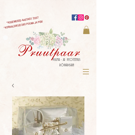
*KOGEMUSED AASTAST 2007
*KORRALDATUD 380 PULMA JA PIDU
Pruutpaar
PULMA - JA PEOTEENUS
RÕIVADISAIN