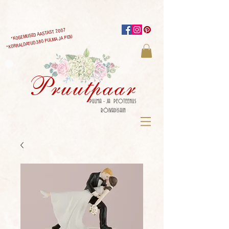
*KOGEMUSED AASTAST 2007
*KORRALDATUD 380 PULMA JA PIDU
Pruutpaar
PULMA - JA PEOTEENUS
RÕIVADISAIN