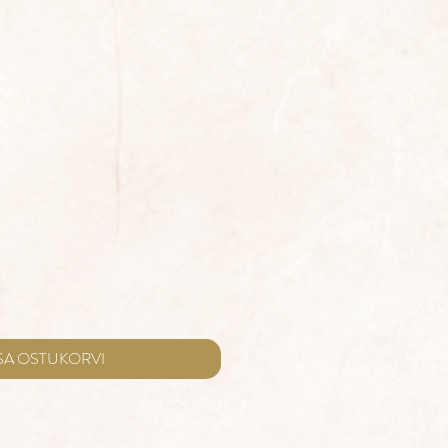
ale
rice
SA OSTUKORVI