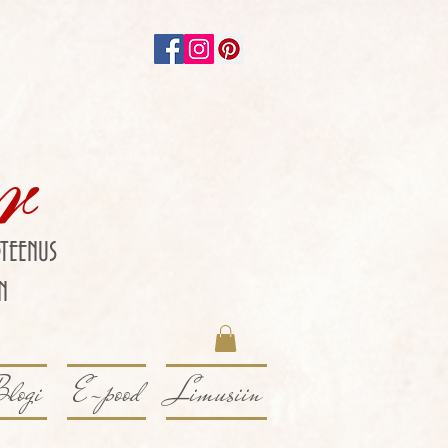
r
TEENUS
N
logi
E-pood
Limusiin