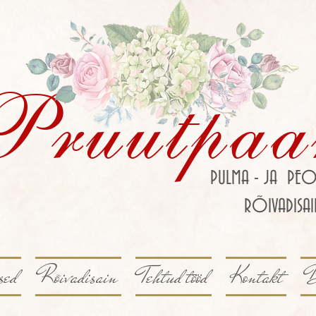
Pruutpaa
PULMA - JA PEO
RÕIVADISAI
sed
Rõivadisain
Tehtud tööd
Kontakt
B