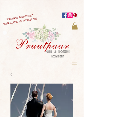
*KOGEMUSED AASTAST 2007
*KORRALDATUD 380 PULMA JA PIDU
Pruutpaar
PULMA - JA PEOTEENUS
RÕIVADISAIN