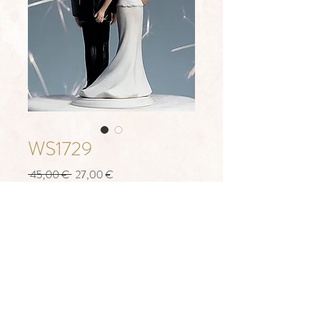
WS1729
Regular
Sale
 45,00 € 
27,00 €
Price
Price
Quantity
*
LISA OSTUKORVI