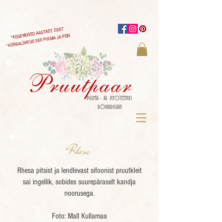
*KOGEMUSED AASTAST 2007
*KORRALDATUD 380 PULMA JA PIDU
Pruutpaar
PULMA - JA PEOTEENUS
RÕIVADISAIN
Rhesa
Rhesa
pitsist ja lendlevast sifoonist pruutkleit
sai ingellik, sobides suurepäraselt kandja
noorusega.
Foto: Mall Kullamaa