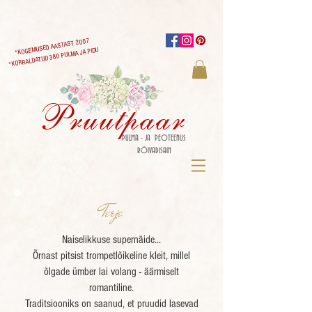
*KOGEMUSED AASTAST 2007
*KORRALDATUD 380 PULMA JA PIDU
Pruutpaar
PULMA - JA PEOTEENUS
RÕIVADISAIN
Terje
Naiselikkuse supernäide...
Õrnast pitsist trompetlõikeline kleit, millel
õlgade ümber lai volang - äärmiselt
romantiline.
Traditsiooniks on saanud, et pruudid lasevad