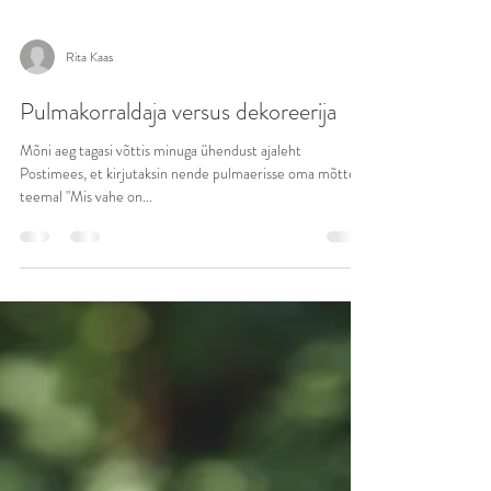
Rita Kaas
Pulmakorraldaja versus dekoreerija
Mõni aeg tagasi võttis minuga ühendust ajaleht
Postimees, et kirjutaksin nende pulmaerisse oma mõtted
teemal "Mis vahe on...