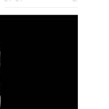
Kuidas valida oma figuuriga sobiv
pruutkleit?
Kuidas leida unelmate kleit? See küsimus kerkib üles igal
pruudil, kellel on ees pruutkleidi valimine. Erinevad
tegumoed, materjalid,...