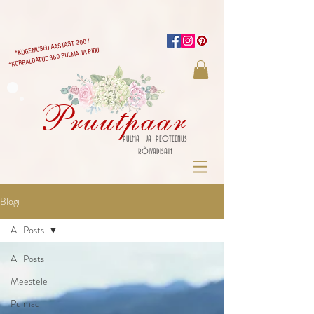
*KOGEMUSED AASTAST 2007
*KORRALDATUD 380 PULMA JA PIDU
Pruutpaar
PULMA - JA PEOTEENUS
RÕIVADISAIN
Blogi
All Posts
All Posts
Meestele
Pulmad