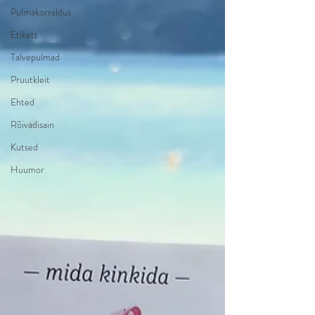
Pulmakorraldus
Etikett
Talvepulmad
Pruutkleit
Ehted
Rõivadisain
Kutsed
Huumor