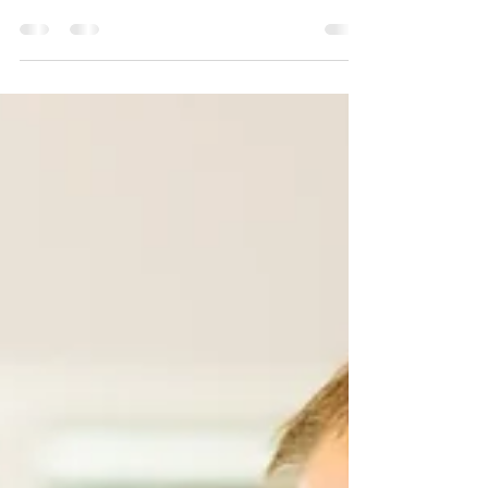
Unistuste pulmad 2020. Siinkohal toon ära ajakirjaniku
küsimused, millele vastasin....